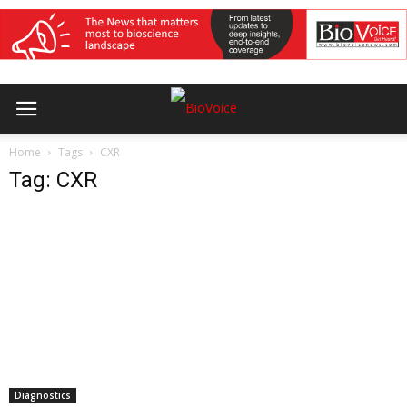
Home
Tags
CXR
Tag: CXR
Diagnostics